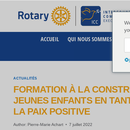
Aller
au
contenu
We
yo
ACCUEIL
QUI NOUS SOMMES
C
CONTA
ACTUALITÉS
FORMATION À LA CONSTRU
JEUNES ENFANTS EN TAN
LA PAIX POSITIVE
Author:
Pierre-Marie Achart
7 juillet 2022