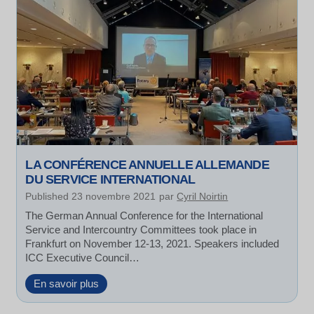
LA CONFÉRENCE ANNUELLE ALLEMANDE
DU SERVICE INTERNATIONAL
Published
23 novembre 2021
par
Cyril Noirtin
The German Annual Conference for the International
Service and Intercountry Committees took place in
Frankfurt on November 12-13, 2021. Speakers included
ICC Executive Council…
L
En savoir plus
a
C