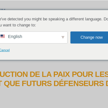
've detected you might be speaking a different language. D
u want to change to:
E QUE NOUS FAISONS
SECTIONS ICC
English
Change now
CTEZ-NOUS
Cancel
CTION DE LA PAIX POUR LE
T QUE FUTURS DÉFENSEURS 