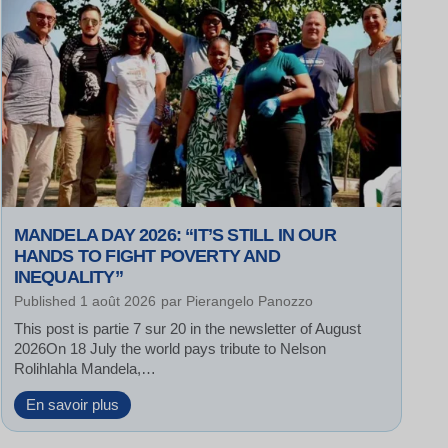
MANDELA DAY 2026: “IT’S STILL IN OUR
HANDS TO FIGHT POVERTY AND
INEQUALITY”
Published
1 août 2026
par
Pierangelo Panozzo
This post is partie 7 sur 20 in the newsletter of August
2026On 18 July the world pays tribute to Nelson
Rolihlahla Mandela,…
M
En savoir plus
a
n