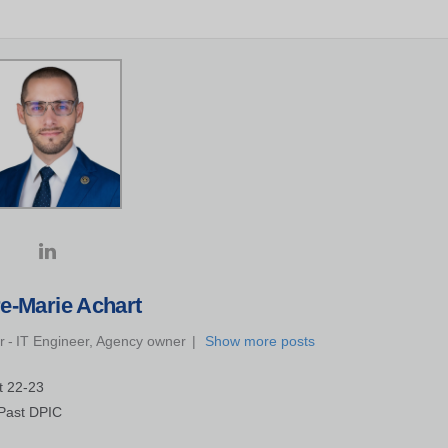
re-Marie Achart
r
-
IT Engineer, Agency owner
|
Show more posts
t 22-23
 Past DPIC