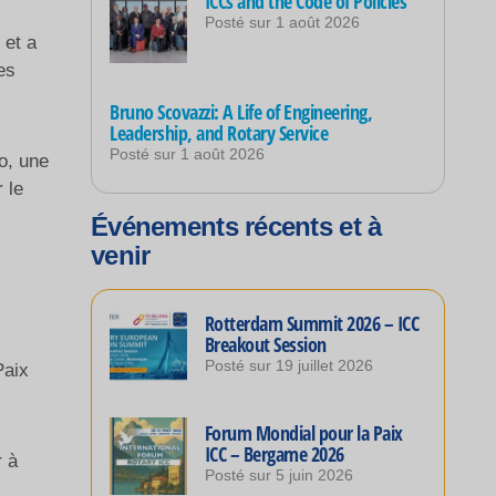
ICCs and the Code of Policies
Posté sur
1 août 2026
 et a
es
Bruno Scovazzi: A Life of Engineering,
Leadership, and Rotary Service
Posté sur
1 août 2026
o, une
 le
Événements récents et à
venir
Rotterdam Summit 2026 – ICC
Breakout Session
Posté sur
19 juillet 2026
Paix
Forum Mondial pour la Paix
ICC – Bergame 2026
r à
Posté sur
5 juin 2026