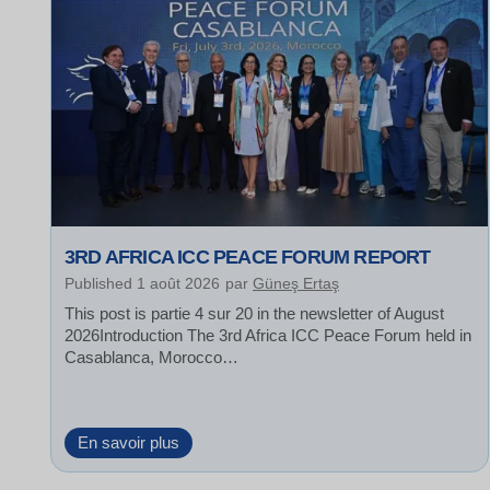
3RD AFRICA ICC PEACE FORUM REPORT
Published
1 août 2026
par
Güneş Ertaş
This post is partie 4 sur 20 in the newsletter of August
2026Introduction The 3rd Africa ICC Peace Forum held in
Casablanca, Morocco…
3
En savoir plus
r
d