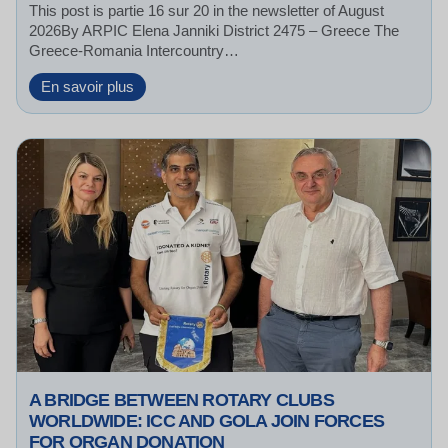
This post is partie 16 sur 20 in the newsletter of August
2026By ARPIC Elena Janniki District 2475 – Greece The
Greece-Romania Intercountry…
B
En savoir plus
u
i
l
d
i
n
g
B
r
i
d
g
e
s
o
A BRIDGE BETWEEN ROTARY CLUBS
f
WORLDWIDE: ICC AND GOLA JOIN FORCES
F
FOR ORGAN DONATION
r