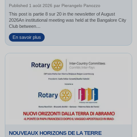
i
Published
1 août 2026
par
Pierangelo Panozzo
e
This post is partie 8 sur 20 in the newsletter of August
n
2026An institutional meeting was held at the Bangalore City
d
Club between…
s
h
A
En savoir plus
i
B
p
r
a
i
n
d
d
g
C
e
o
B
o
e
p
t
e
w
r
e
a
e
t
n
i
R
o
o
NOUVEAUX HORIZONS DE LA TERRE
n
t