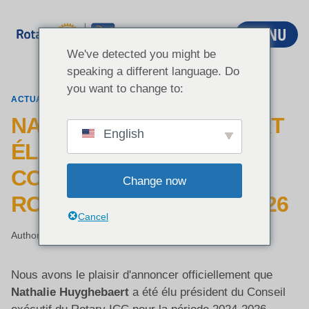
Aller
au
MENU
contenu
We've detected you might be
speaking a different language. Do
you want to change to:
ACTUALITÉS
NATHALIE HUYGHEBAERT
English
ÉLUE PRÉSIDENTE DU
CONSEIL EXÉCUTIF DU
Change now
ROTARY ICC POUR 2024-26
Cancel
Author:
Cyril Noirtin
6 juin 2022
Nous avons le plaisir d'annoncer officiellement que
Nathalie Huyghebaert
a été élu président du Conseil