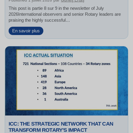
Published
1 juillet 2026
par
Güneş Ertaş
This post is partie 8 sur 9 in the newsletter of July
2026International observers and senior Rotary leaders are
praising the highly successful…
G
En savoir plus
l
o
b
a
l
R
o
t
a
r
y
L
e
a
d
ICC: THE STRATEGIC NETWORK THAT CAN
e
TRANSFORM ROTARY’S IMPACT
r