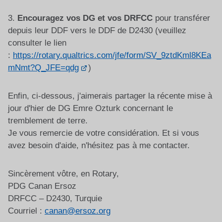
3.
Encouragez vos DG et vos DRFCC
pour transférer
depuis leur DDF vers le DDF de D2430 (veuillez
consulter le lien
:
https://rotary.qualtrics.com/jfe/form/SV_9ztdKml8KEa
mNmt?Q_JFE=qdg
)
Enfin, ci-dessous, j'aimerais partager la récente mise à
jour d'hier de DG Emre Ozturk concernant le
tremblement de terre.
Je vous remercie de votre considération. Et si vous
avez besoin d'aide, n'hésitez pas à me contacter.
Sincèrement vôtre, en Rotary,
PDG Canan Ersoz
DRFCC – D2430, Turquie
Courriel :
canan@ersoz.org