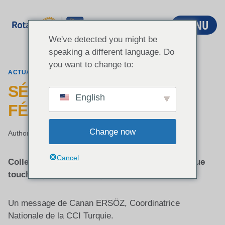
Aller
au
MENU
contenu
We've detected you might be
speaking a different language. Do
you want to change to:
ACTUALITÉS
SÉISME EN TURQUIE – 6
English
FÉVRIER 2023
Change now
Author:
Bruno Scovazzi
8 février 2023
Cancel
Collecte de fonds pour aider la population turque
touchée par la catastrophe.
Un message de Canan ERSÖZ, Coordinatrice
Nationale de la CCI Turquie.