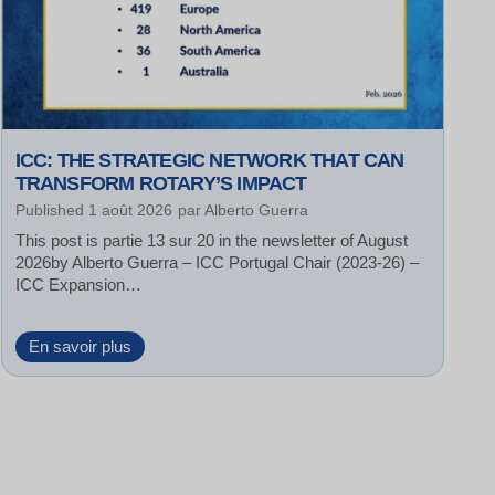
ICC: THE STRATEGIC NETWORK THAT CAN
TRANSFORM ROTARY’S IMPACT
Published
1 août 2026
par
Alberto Guerra
This post is partie 13 sur 20 in the newsletter of August
2026by Alberto Guerra – ICC Portugal Chair (2023-26) –
ICC Expansion…
I
En savoir plus
C
C
:
T
h
e