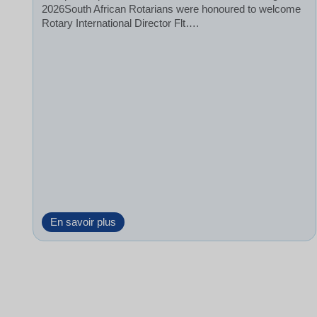
2026South African Rotarians were honoured to welcome
Rotary International Director Flt….
S
En savoir plus
t
r
e
n
g
t