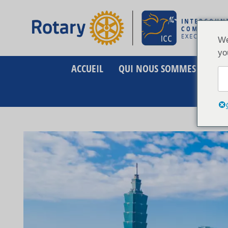
Aller
au
contenu
We
yo
ACCUEIL
QUI NOUS SOMMES
C
CONTA