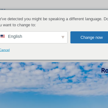
've detected you might be speaking a different language. D
u want to change to:
E QUE NOUS FAISONS
SECTIONS ICC
English
Change now
CTEZ-NOUS
Cancel