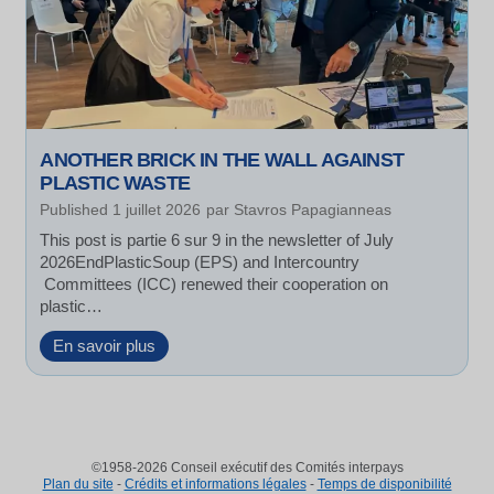
ANOTHER BRICK IN THE WALL AGAINST
PLASTIC WASTE
Published
1 juillet 2026
par
Stavros Papagianneas
This post is partie 6 sur 9 in the newsletter of July
2026EndPlasticSoup (EPS) and Intercountry
Committees (ICC) renewed their cooperation on
plastic…
A
En savoir plus
n
o
t
h
e
©1958-2026 Conseil exécutif des Comités interpays
r
Plan du site
-
Crédits et informations légales
-
Temps de disponibilité