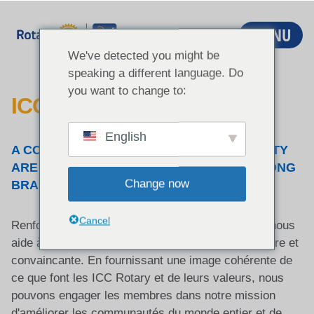
Aller
au
MENU
contenu
We've detected you might be
speaking a different language. Do
you want to change to:
ICC BRAND CENTER
English
A CONSISTENT VOICE AND VISUAL IDENTITY
ARE ESSENTIAL COMPONENTS OF A STRONG
Change now
BRAND
Cancel
Renforcer les projets et initiatives de Rotary ICC nous
aide à raconter l'histoire de Rotary de manière claire et
convaincante. En fournissant une image cohérente de
ce que font les ICC Rotary et de leurs valeurs, nous
pouvons engager les membres dans notre mission
d'améliorer les communautés du monde entier et de