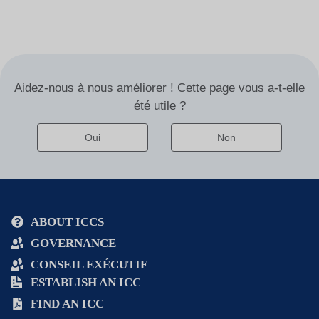
t
e
r
n
a
Aidez-nous à nous améliorer ! Cette page vous a-t-elle
t
été utile ?
i
v
Oui
Non
e
:
Alternative
:
ABOUT ICCS
GOVERNANCE
CONSEIL EXÉCUTIF
ESTABLISH AN ICC
FIND AN ICC