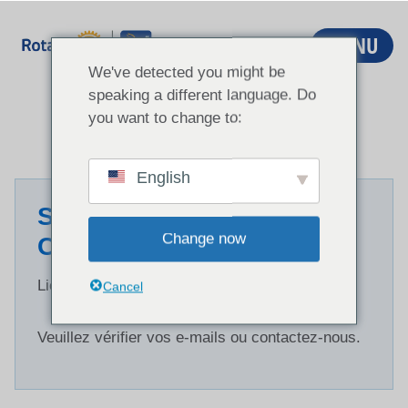
Aller
au
MENU
contenu
We've detected you might be
speaking a different language. Do
you want to change to:
English
SYSTÈME DE VOTE DE LA
Change now
CPI
Lien invalide.
Cancel
Veuillez vérifier vos e-mails ou contactez-nous.
A
l