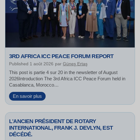
t
h
e
R
o
m
e
,
I
3RD AFRICA ICC PEACE FORUM REPORT
t
Published
1 août 2026
par
Güneş Ertaş
a
l
This post is partie 4 sur 20 in the newsletter of August
y
2026Introduction The 3rd Africa ICC Peace Forum held in
S
Casablanca, Morocco…
e
c
3
En savoir plus
t
r
i
d
o
A
n
L'ANCIEN PRÉSIDENT DE ROTARY
f
,
r
INTERNATIONAL, FRANK J. DEVLYN, EST
D
i
DÉCÉDÉ.
2
c