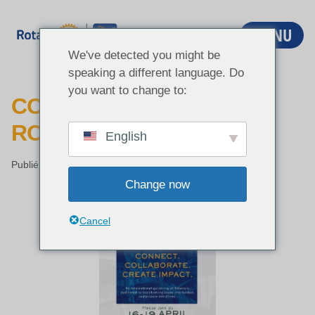
Aller
au
MENU
contenu
We've detected you might be
speaking a different language. Do
you want to change to:
CONNEXIONS ICC –
ROUMANIE 2026
English
Publié par
Pierre-Marie Achart
26 mars 2026
Change now
Cancel