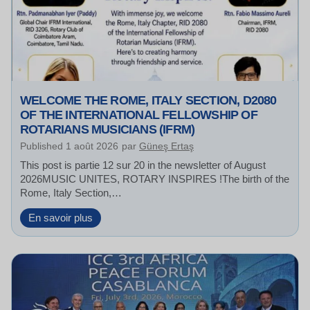
WELCOME THE ROME, ITALY SECTION, D2080
OF THE INTERNATIONAL FELLOWSHIP OF
ROTARIANS MUSICIANS (IFRM)
Published
1 août 2026
par
Güneş Ertaş
This post is partie 12 sur 20 in the newsletter of August
2026MUSIC UNITES, ROTARY INSPIRES !The birth of the
Rome, Italy Section,…
W
En savoir plus
e
l
c
o
m
e