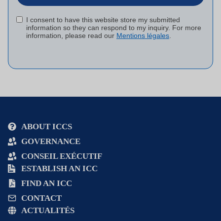
I consent to have this website store my submitted
information so they can respond to my inquiry. For more
information, please read our
Mentions légales
.
Alternative
:
ABOUT ICCS
GOVERNANCE
CONSEIL EXÉCUTIF
ESTABLISH AN ICC
FIND AN ICC
CONTACT
ACTUALITÉS